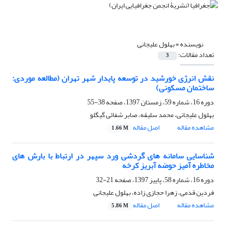
نویسنده =
بهلول علیجانی
تعداد مقالات:
3
نقش انرژی خورشید در توسعه پایدار شهر تهران (مطالعه موردی:
ساختمان مسکونی)
دوره 16، شماره 59، زمستان 1397، صفحه
38-55
بهلول علیجانی، محمد سلیقه، صابر شفائی گیگلو
مشاهده مقاله
اصل مقاله
1.66 M
شناسایی سامانه های گردشی ورد سپهر در ارتباط با بارش های
مخاطره آمیز حوضه آبریز کرخه
دوره 16، شماره 58، پاییز 1397، صفحه
21-32
فردین قدمی، زهرا حجازی زاده، بهلول علیجانی
مشاهده مقاله
اصل مقاله
5.86 M