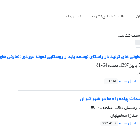
ان
اطلاعات آماری نشریه
تماس با ما
سیب شناسی
نی های تولید در راستای توسعه پایدار روستایی نمونه موردی :تعاونی ها
64-81
نی
اصل مقاله
1.18 M
اث پیاده راه ها در شهر تهران
71-86
 مهناز اسماعیلیان
اصل مقاله
552.47 K