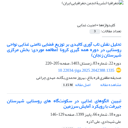
کلیدواژه‌ها =
امنیت غذایی
تعداد مقالات:
3
تحلیل نقش تاب آوری کالبدی بر توزیع فضایی ناامنی غذایی نواحی
روستایی در دوره همه گیری کرونا (مطالعه موردی: بخش مرکزی
شهرستان زنجان)
دوره 22، شماره 83، زمستان 1403، صفحه
205-220
10.22034/jiga.2025.2042388.1335
صدیقه مظفری قره بلاغ، بهروز محمدی یگانه، مهدی چراغی
مشاهده مقاله
اصل مقاله
1.15 M
تبیین الگوهای غذایی در سکونت‌گاه های روستایی شهرستان
جیرفت با رویکرد آمایش سرزمین
دوره 18، شماره 66، پاییز 1399، صفحه
129-146
علی شهدادی، علی آذره