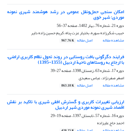
امکان سنجی حمل‌ونقل عمومی در رشد هوشمند شهری نمونه
موردی: شهر خوی
دوره 21، شماره 76، بهار 1402، صفحه
37-56
حبیب شکرزاده سوره، بختیار عزت پناه، کریم حسین زاده دلیر
مشاهده مقاله
اصل مقاله
967.76 K
فرایند دگرگونی بافت روستایی در روند تحول نظام کاربری اراضی،
با ارجاع به روستاهای ناحیة اردبیل (1355-1395)
دوره 17، شماره 63، زمستان 1398، صفحه
27-39
اصغر صفرنژاد، عباس سعیدی
مشاهده مقاله
اصل مقاله
863.18 K
ارزیابی تغییرات کاربری و گسترش افقی شهری با تاکید بر نقش
اقصاد شهری نمونه موردی شهر اردبیل
دوره 16، شماره 57، تابستان 1397، صفحه
19-29
احمد حاج علیزاده
مشاهده مقاله
اصل مقاله
420.25 K