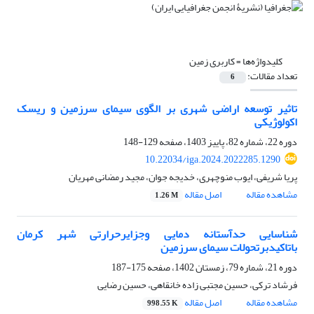
کلیدواژه‌ها =
کاربری زمین
تعداد مقالات:
6
تاثیر توسعه اراضی شهری بر الگوی سیمای سرزمین و ریسک
اکولوژیکی
دوره 22، شماره 82، پاییز 1403، صفحه
129-148
10.22034/iga.2024.2022285.1290
پریا شریفی، ایوب منوچهری، خدیجه جوان، مجید رمضانی مهریان
مشاهده مقاله
اصل مقاله
1.26 M
شناسایی حدآستانه دمایی وجزایرحرارتی شهر کرمان
باتاکیدبرتحولات سیمای سرزمین
دوره 21، شماره 79، زمستان 1402، صفحه
175-187
فرشاد ترکی، حسین مجتبی زاده خانقاهی، حسین رضایی
مشاهده مقاله
اصل مقاله
998.55 K