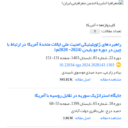
کلیدواژه‌ها =
آمریکا
تعداد مقالات:
3
راهبردهای ژئوپلیتیکی امنیت ملی ایالات متحدة آمریکا در ارتباط با
چین در دوره جو بایدن (2024- 2020م)
دوره 22، شماره 81، تابستان 1403، صفحه
131-151
10.22034/iga.2024.2028143.1303
بهادر زارعی، سید مهدی موسوی شهیدی
مشاهده مقاله
اصل مقاله
945.82 K
جایگاه استراتژیک سوریه در تقابل روسیه با آمریکا
دوره 18، شماره 65، تابستان 1399، صفحه
55-68
حمید درج، علی باقری دولت آبادی
مشاهده مقاله
اصل مقاله
1.06 M