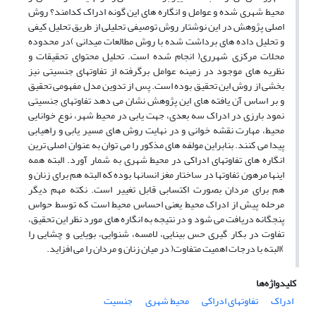
محیط شهری شده و عوامل و انگاره های این گونه ادراک کدامند؟ روش
اصلی پژوهش در این نوشتار روش توصیفی تحلیلی از طریق تحلیل کیفی
و تحلیل داده های برداشت شده با روش مطالعات میدانی )در محدوده
محلات مرکزی شهرری( انجام شده است. تحلیل محتوای تحقیقات و
نظریه های موجود در زمینه عوامل برگرفته از تفاوتهای جنسیتی نیز
بخشی از روش این تحقیق بوده است. پس از تدوین مدل مفهومی تحقیق
و بر اساس آن یافته های این پژوهش نشان می دهد تفاوتهای جنسیتی
نمود بارزی در ادراک سه بعدی، جهت یابی در محیط شهر، نوع خوانایی
محیط، مهارت نقشه خوانی و در نهایت روش های مسیر یابی و راهیابی
پیدا می کنند. بنابراین مولفه های مذکور را می توان به عنوان اصلی ترین
انگاره های تفاوتهای ادراکی در محیط شهری به شمار آورد. البته همه
اینها مرهون تفاوتها در ساختار مغز انسانها بوده که البته هم برای زنان و
هم برای مردان بصورت اکتسابی قابل تغییر است. نکته مهم دیگر
مرحله پیش از ادراک محیط یعنی احساس محیط است که توسط حواس
پنجگانه دریافت می شود و در نتیجه به انگاره های مورد نظر این تحقیق،
تفاوت در بکار گیری حس بینایی، لامسه، شنوایی، بویایی و چشایی را
)البته با درجات اهمیت متفاوت( در میان زنان و مردان را می افزاید.
کلیدواژه‌ها
ادراک
تفاوتهای ادراکی
محیط شهری
جنسیت