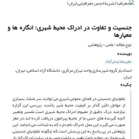
جنسیت و تفاوت در ادراک محیط شهری؛ انگاره ها و
معیارها
نوع مقاله : علمی - پژوهشی
نویسنده
علیرضا بندرآباد
استادیار گروه شهرسازی واحد تهران مرکزی، دانشگاه آزاد اسلامی، تهران،
ایران
چکیده
تفاوتهای جنسیتی در فضای عمومی شهری می توانند سر منشاء بسیاری
از عوامل تاثیر گذار بر کیفیت محیط شهر باشند. بررسی این گزاره
نیازمند درک دقیق از مفهوم ادراک محیط شهری است.تفسیر وتعبیر
آنچه گیرنده های حسی ما از محیط پیرامون دریافت کرده اند،در مغز
صورت می گیرد.این عمل ،ادراک نام دارد که به شناخت می انجامد. این
پژوهش در پی پاسخ به این پرسش است که چگونه تفاوتهای جنسیتی
شهروندان می تواند باعث تغییر برداشت حسی و در نهایت ادراک آنان از