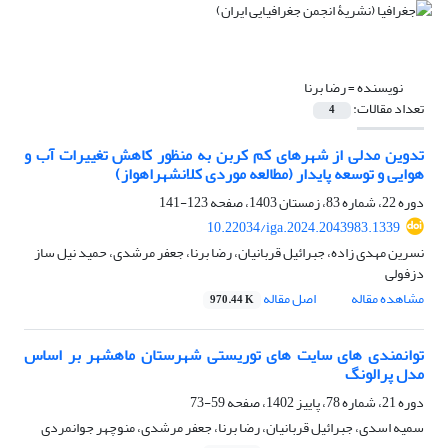
نویسنده =
رضا برنا
تعداد مقالات:
4
تدوین مدلی از شهرهای کم کربن به منظور کاهش تغییرات آب و
هوایی و توسعه پایدار (مطالعه موردی کلانشهراهواز)
دوره 22، شماره 83، زمستان 1403، صفحه
123-141
10.22034/iga.2024.2043983.1339
نسرین مهدی زاده، جبرائیل قربانیان، رضا برنا، جعفر مرشدی، حمید نیل ساز
دزفولی
مشاهده مقاله
اصل مقاله
970.44 K
توانمندی های سایت های توریستی شهرستان ماهشهر بر اساس
مدل پرالونگ
دوره 21، شماره 78، پاییز 1402، صفحه
59-73
سمیه اسدی، جبرائیل قربانیان، رضا برنا، جعفر مرشدی، منوچهر جوانمردی