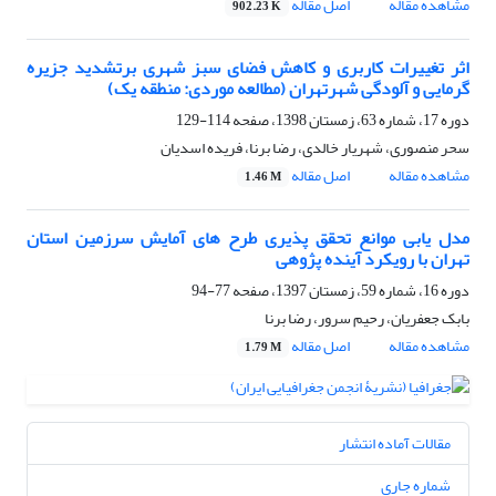
مشاهده مقاله
اصل مقاله
902.23 K
اثر تغییرات کاربری و کاهش فضای سبز شهری برتشدید جزیره
گرمایی و آلودگی شهرتهران (مطالعه موردی: منطقه یک)
دوره 17، شماره 63، زمستان 1398، صفحه
114-129
سحر منصوری، شهریار خالدی، رضا برنا، فریده اسدیان
مشاهده مقاله
اصل مقاله
1.46 M
مدل یابی موانع تحقق پذیری طرح های آمایش سرزمین استان
تهران با رویکرد آینده پژوهی
دوره 16، شماره 59، زمستان 1397، صفحه
77-94
بابک جعفریان، رحیم سرور، رضا برنا
مشاهده مقاله
اصل مقاله
1.79 M
مقالات آماده انتشار
شماره جاری