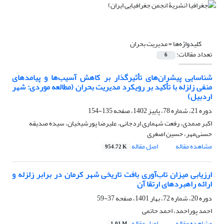
کلیدواژه‌ها =
مدیریت بحران
تعداد مقالات:
6
شناسایی پیشران‌های تأثیرگذار بر کاهش آسیب‌ها و پیامدهای
منفی زلزله با تأکید بر رویکرد مدیریت بحران (مطالعه موردی: شهر
اردبیل)
دوره 21، شماره 78، پاییز 1402، صفحه
135-154
اکبر صمدی، رفعت شهماری اردجانی، علیرضا پورشیخیان، سیده صدیقه
حسنی‌مهر، حسین اصغری
مشاهده مقاله
اصل مقاله
954.72 K
ارزیابی میزان تاب‌آوری بافت تاریخی شهر کرمان در برابر زلزله و
ارائه راهبردهای ارتقا آن
دوره 20، شماره 72، بهار 1401، صفحه
37-59
احمد پوراحمد، احمد حاتمی
مشاهده مقاله
اصل مقاله