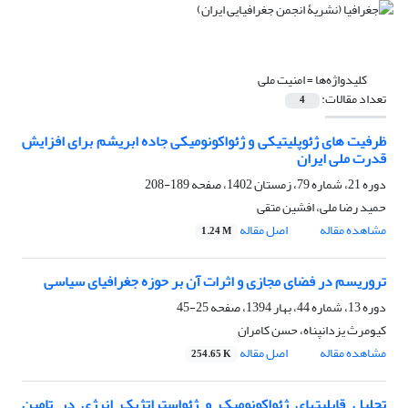
کلیدواژه‌ها =
امنیت ملی
تعداد مقالات:
4
ظرفیت های ژئوپلیتیکی و ژئواکونومیکی جاده ابریشم برای افزایش
قدرت ملی ایران
دوره 21، شماره 79، زمستان 1402، صفحه
189-208
حمید رضا ملی، افشین متقی
مشاهده مقاله
اصل مقاله
1.24 M
تروریسم در فضای مجازی و اثرات آن بر حوزه جغرافیای سیاسی
دوره 13، شماره 44، بهار 1394، صفحه
25-45
کیومرث یزدانپناه، حسن کامران
مشاهده مقاله
اصل مقاله
254.65 K
تحلیل قابلیتهای ژئواکونومیک و ژئواستراتژیک انرژی در تامین