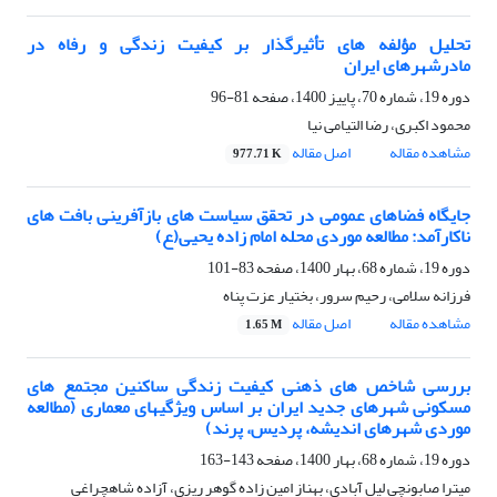
تحلیل مؤلفه های تأثیرگذار بر کیفیت زندگی و رفاه در
مادرشهرهای ایران
دوره 19، شماره 70، پاییز 1400، صفحه
81-96
محمود اکبری، رضا التیامی نیا
مشاهده مقاله
اصل مقاله
977.71 K
جایگاه فضاهای عمومی در تحقق سیاست های بازآفرینی بافت های
ناکارآمد: مطالعه موردی محله امام زاده یحیی(ع)
دوره 19، شماره 68، بهار 1400، صفحه
83-101
فرزانه سلامی، رحیم سرور، بختیار عزت پناه
مشاهده مقاله
اصل مقاله
1.65 M
بررسی شاخص های ذهنی کیفیت زندگی ساکنین مجتمع های
مسکونی شهرهای جدید ایران بر اساس ویژگیهای معماری (مطالعه
موردی شهرهای اندیشه، پردیس، پرند)
دوره 19، شماره 68، بهار 1400، صفحه
143-163
میترا صابونچی لیل آبادی، بهناز امین زاده گوهر ریزی، آزاده شاهچراغی