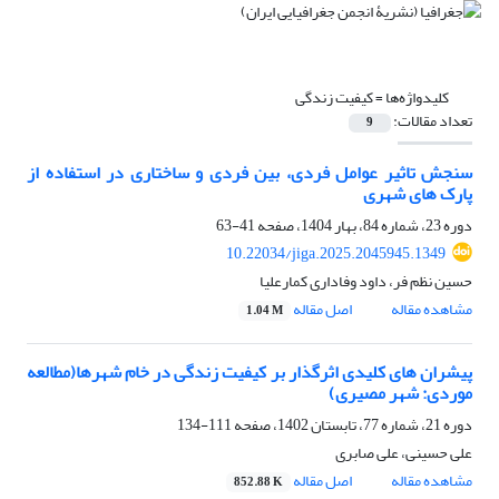
کلیدواژه‌ها =
کیفیت زندگی
تعداد مقالات:
9
سنجش تاثیر عوامل فردی، بین فردی و ساختاری در استفاده از
پارک های شهری
دوره 23، شماره 84، بهار 1404، صفحه
41-63
10.22034/jiga.2025.2045945.1349
حسین نظم فر، داود وفاداری کمارعلیا
مشاهده مقاله
اصل مقاله
1.04 M
پیشران های کلیدی اثرگذار بر کیفیت زندگی در خام شهرها(مطالعه
موردی: شهر مصیری)
دوره 21، شماره 77، تابستان 1402، صفحه
111-134
علی حسینی، علی صابری
مشاهده مقاله
اصل مقاله
852.88 K