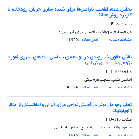
تحلیل عدم قطعیت پارامترها برای شبیه سازی جریان رودخانه با
کاربرد روشGlue
صفحه
82-99
مریم شفیعی، جواد بذرافشان، پرویز ایران نژاد
مشاهده مقاله
اصل مقاله
1.87 M
نقش حقوق شهروندی در توسعه ی سیاسی نهادهای شهری (مورد
پژوهی؛ شهرداری تهران)
صفحه
100-114
افشین متقی، مصیب قره بیگی
مشاهده مقاله
اصل مقاله
689.6 K
تحلیل عوامل موثر در آمایش نواحی مرزی ایران و افغانستان از منظر
ژئوپلیتیک
صفحه
115-140
محمود واثق، سید عباس احمدی، عباس طباطبایی
مشاهده مقاله
اصل مقاله
1.63 M