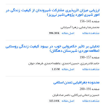
ارزیابی میزان اثرپذیری مشارکت شهروندان از کیفیت زندگی در
امور شهری (مورد پژوهی:شهر نی‌ریز)
صفحه
141-156
محمدرضا رضایی، زهرا آسیابانی
مشاهده مقاله
اصل مقاله
996.38 K
تحلیلی بر تاثیر حکمروایی خوب در بهبود کیفیت زندگی روستایی
(مطالعه موردی: شهرستان دهگلان)
صفحه
157-190
حامد قادرمرزی، حسین احمدی، عاطفه احمدی، فرهاد جوان
مشاهده مقاله
اصل مقاله
1.15 M
محدوده جغرافیایی تمدن اسلامی
صفحه
191-200
حسین رحمانی تیرکلایی، ناصر صادقیان
مشاهده مقاله
اصل مقاله
325.14 K