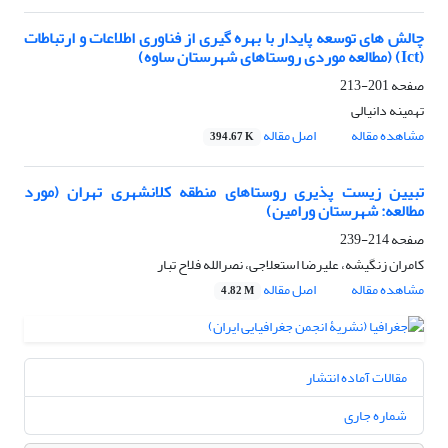
چالش های توسعه پایدار با بهره گیری از فناوری اطلاعات و ارتباطات
(Ict) (مطالعه موردی روستاهای شهرستان ساوه)
صفحه
201-213
تهمینه دانیالی
مشاهده مقاله
اصل مقاله
394.67 K
تبیین زیست پذیری روستاهای منطقه کلانشهری تهران (مورد
مطالعه: شهرستان ورامین)
صفحه
214-239
کامران زنگیشه، علیرضا استعلاجی، نصرالله فلاح تبار
مشاهده مقاله
اصل مقاله
4.82 M
مقالات آماده انتشار
شماره جاری