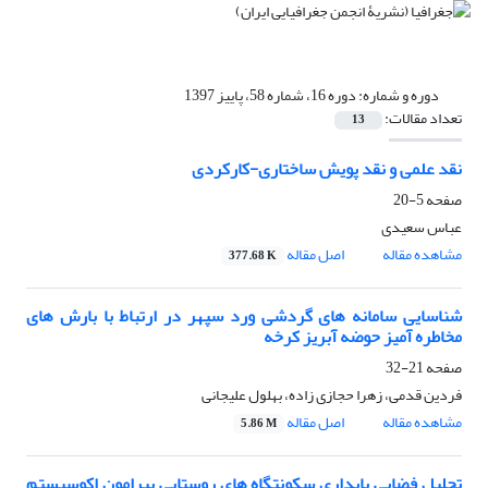
دوره و شماره:
دوره 16، شماره 58، پاییز 1397
تعداد مقالات:
13
نقد علمی و نقد پویش ساختاری-کارکردی
صفحه
5-20
عباس سعیدی
مشاهده مقاله
اصل مقاله
377.68 K
شناسایی سامانه های گردشی ورد سپهر در ارتباط با بارش های
مخاطره آمیز حوضه آبریز کرخه
صفحه
21-32
فردین قدمی، زهرا حجازی زاده، بهلول علیجانی
مشاهده مقاله
اصل مقاله
5.86 M
تحلیل فضایی پایداری سکونتگاه های روستایی پیرامون اکوسیستم